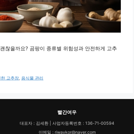
 괜찮을까요? 곰팡이 종류별 위험성과 안전하게 고추
전한 고추장
,
음식물 관리
빨간여우
대표자 : 김세환 | 사업자등록번호 : 136-71-00594
이메일 : riwaykor@naver.com