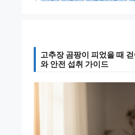
고
그
리
고추장 곰팡이 피었을 때 걷
와 안전 섭취 가이드