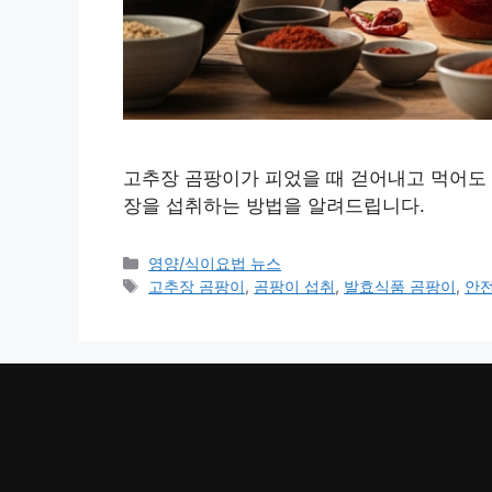
고추장 곰팡이가 피었을 때 걷어내고 먹어도
장을 섭취하는 방법을 알려드립니다.
카
영양/식이요법 뉴스
테
태
고추장 곰팡이
,
곰팡이 섭취
,
발효식품 곰팡이
,
안
고
그
리