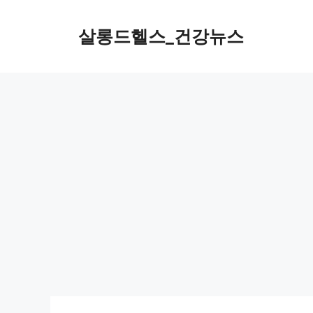
컨
텐
살롱드헬스_건강뉴스
츠
로
건
너
뛰
기