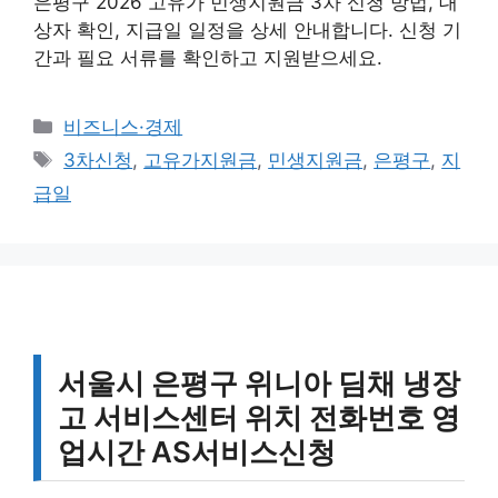
은평구 2026 고유가 민생지원금 3차 신청 방법, 대
상자 확인, 지급일 일정을 상세 안내합니다. 신청 기
간과 필요 서류를 확인하고 지원받으세요.
카
비즈니스·경제
테
태
3차신청
,
고유가지원금
,
민생지원금
,
은평구
,
지
고
그
급일
리
서울시 은평구 위니아 딤채 냉장
고 서비스센터 위치 전화번호 영
업시간 AS서비스신청