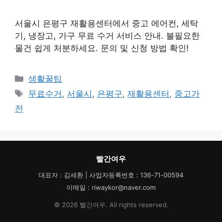
서울시 은평구 재활용센터에서 중고 에어컨, 세탁
기, 냉장고, 가구 무료 수거 서비스 안내. 불필요한
물건 쉽게 처분하세요. 문의 및 신청 방법 확인!
카
생활꿀팁
테
태
무료수거
,
서울시
,
은평구
,
재활용센터
,
중고가
고
그
전
리
빨간여우
대표자 : 김세환 | 사업자등록번호 : 136-71-00594
이메일 : riwaykor@naver.com
© 2026 빨간여우. All rights reserved.