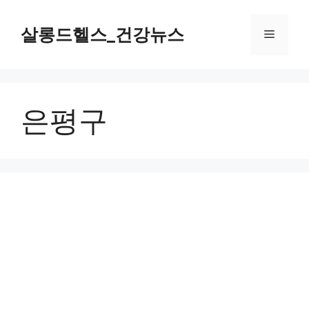
컨
텐
살롱드헬스_건강뉴스
메
츠
로
뉴
건
너
은평구
뛰
기