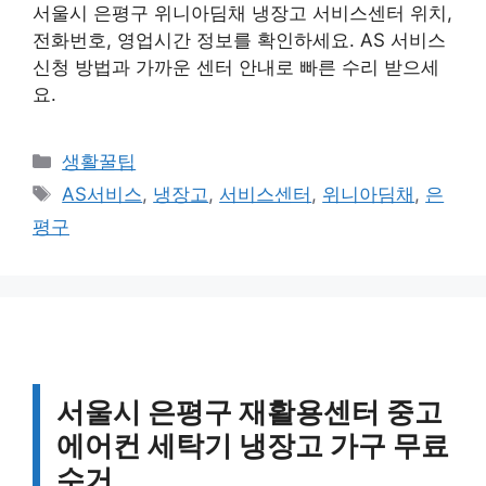
서울시 은평구 위니아딤채 냉장고 서비스센터 위치,
전화번호, 영업시간 정보를 확인하세요. AS 서비스
신청 방법과 가까운 센터 안내로 빠른 수리 받으세
요.
카
생활꿀팁
테
태
AS서비스
,
냉장고
,
서비스센터
,
위니아딤채
,
은
고
그
평구
리
서울시 은평구 재활용센터 중고
에어컨 세탁기 냉장고 가구 무료
수거