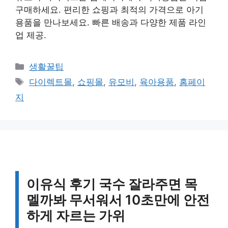
구매하세요. 편리한 쇼핑과 최적의 가격으로 아기
용품을 만나보세요. 빠른 배송과 다양한 제품 라인
업 제공.
카
생활꿀팁
테
태
다이렉트몰
,
쇼핑몰
,
유모비
,
육아용품
,
홈페이
고
그
지
리
이유식 후기 국수 잘라주면 목
멜까봐 무서워서 10초만에 안전
하게 자르는 가위