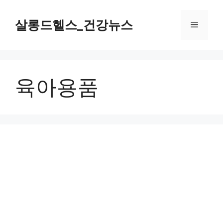
컨
텐
살롱드헬스_건강뉴스
메
츠
로
뉴
건
너
육아용품
뛰
기