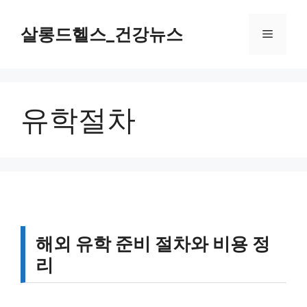
컨
텐
살롱드헬스_건강뉴스
메
츠
로
뉴
건
너
유학절차
뛰
기
해외 유학 준비 절차와 비용 정
리