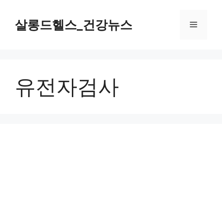
컨
텐
살롱드헬스_건강뉴스
메
츠
로
뉴
건
너
유전자검사
뛰
기