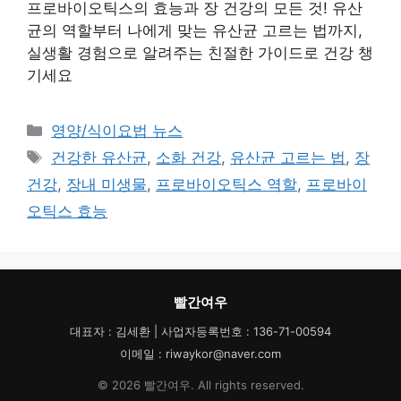
프로바이오틱스의 효능과 장 건강의 모든 것! 유산
균의 역할부터 나에게 맞는 유산균 고르는 법까지,
실생활 경험으로 알려주는 친절한 가이드로 건강 챙
기세요
카
영양/식이요법 뉴스
테
태
건강한 유산균
,
소화 건강
,
유산균 고르는 법
,
장
고
그
건강
,
장내 미생물
,
프로바이오틱스 역할
,
프로바이
리
오틱스 효능
빨간여우
대표자 : 김세환 | 사업자등록번호 : 136-71-00594
이메일 : riwaykor@naver.com
© 2026 빨간여우. All rights reserved.