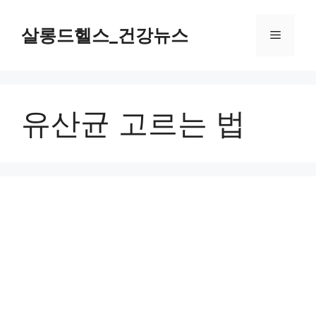
컨
텐
살롱드헬스_건강뉴스
메
츠
로
뉴
건
너
유산균 고르는 법
뛰
기