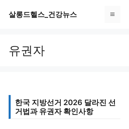
컨
텐
살롱드헬스_건강뉴스
메
츠
로
뉴
건
너
유권자
뛰
기
한국 지방선거 2026 달라진 선
거법과 유권자 확인사항