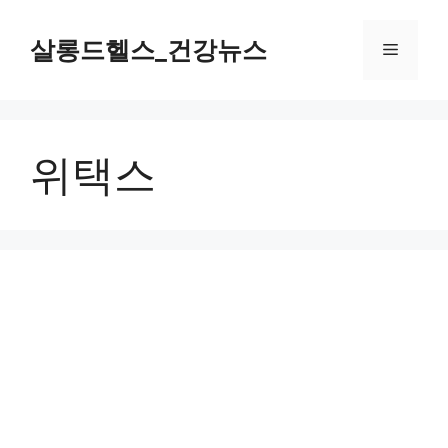
컨
텐
살롱드헬스_건강뉴스
메
츠
로
뉴
건
너
위택스
뛰
기