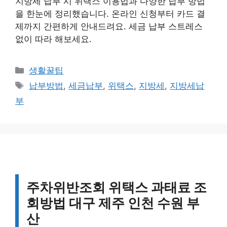
지방세 납부 시 위택스 이용법과 다양한 납부 방법
을 한눈에 정리했습니다. 온라인 신청부터 카드 결
제까지 간편하게 안내드려요. 세금 납부 스트레스
없이 따라 해보세요.
카
생활꿀팁
테
태
납부방법
,
세금납부
,
위택스
,
지방세
,
지방세납
고
그
부
리
주차위반조회 위택스 과태료 조
회방법 대구 제주 인천 수원 부
산