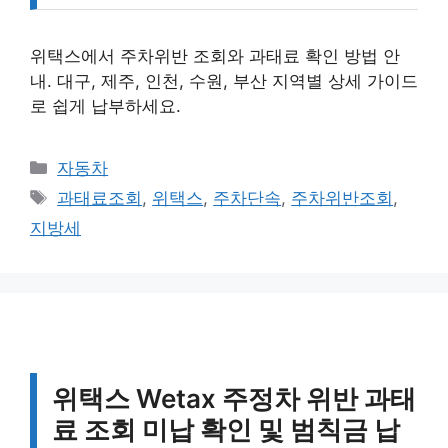
위택스에서 주차위반 조회와 과태료 확인 방법 안
내. 대구, 제주, 인천, 수원, 부산 지역별 상세 가이드
로 쉽게 납부하세요.
카
자동차
테
태
과태료조회
,
위택스
,
주차단속
,
주차위반조회
,
고
그
지방세
리
위택스 Wetax 주정차 위반 과태
료 조회 미납 확인 및 범칙금 납