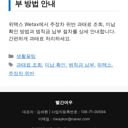
부 방법 안내
위택스 Wetax에서 주정차 위반 과태료 조회, 미납
확인 방법과 범칙금 납부 절차를 상세 안내합니다.
간편하게 과태료 처리하세요.
카
생활꿀팁
테
태
과태료 조회
,
미납 확인
,
범칙금 납부
,
위택스
,
고
그
주정차 위반
리
빨간여우
대표자 : 김세환 | 사업자등록번호 : 136-71-00594
이메일 : riwaykor@naver.com