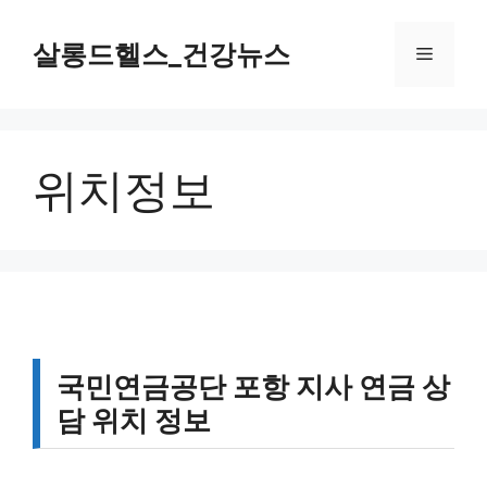
컨
텐
살롱드헬스_건강뉴스
메
츠
로
뉴
건
너
위치정보
뛰
기
국민연금공단 포항 지사 연금 상
담 위치 정보