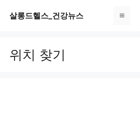
컨
텐
살롱드헬스_건강뉴스
메
츠
로
뉴
건
너
위치 찾기
뛰
기