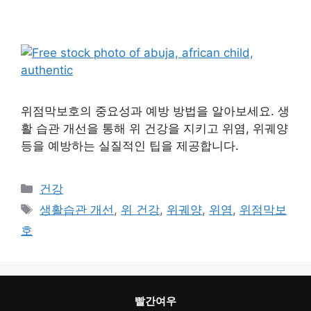
위점막보호의 중요성과 예방 방법을 알아보세요. 생
활 습관 개선을 통해 위 건강을 지키고 위염, 위궤양
등을 예방하는 실질적인 팁을 제공합니다.
카
건강
테
태
생활습관 개선
,
위 건강
,
위궤양
,
위염
,
위점막보
고
그
호
리
빨간여우