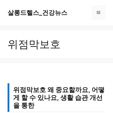
컨
텐
살롱드헬스_건강뉴스
메
츠
로
뉴
건
너
위점막보호
뛰
기
위점막보호 왜 중요할까요, 어떻
게 할 수 있나요, 생활 습관 개선
을 통한