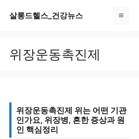
컨
텐
살롱드헬스_건강뉴스
메
츠
로
뉴
건
너
위장운동촉진제
뛰
기
위장운동촉진제 위는 어떤 기관
인가요, 위장병, 흔한 증상과 원
인 핵심정리