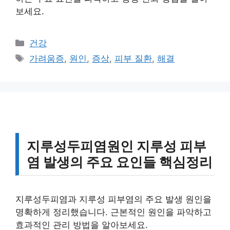
보세요.
카
건강
테
태
가려움증
,
원인
,
증상
,
피부 질환
,
해결
고
그
리
지루성두피염원인 지루성 피부
염 발생의 주요 요인들 핵심정리
지루성두피염과 지루성 피부염의 주요 발생 원인을
명확하게 정리했습니다. 근본적인 원인을 파악하고
효과적인 관리 방법을 알아보세요.