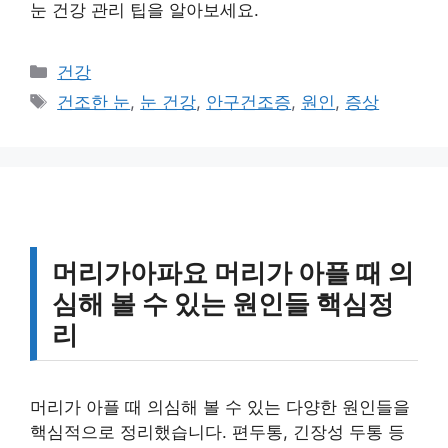
눈 건강 관리 팁을 알아보세요.
카
건강
테
태
건조한 눈
,
눈 건강
,
안구건조증
,
원인
,
증상
고
그
리
머리가아파요 머리가 아플 때 의
심해 볼 수 있는 원인들 핵심정
리
머리가 아플 때 의심해 볼 수 있는 다양한 원인들을
핵심적으로 정리했습니다. 편두통, 긴장성 두통 등