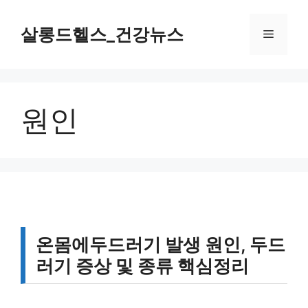
컨
텐
살롱드헬스_건강뉴스
메
츠
로
뉴
건
너
원인
뛰
기
온몸에두드러기 발생 원인, 두드
러기 증상 및 종류 핵심정리