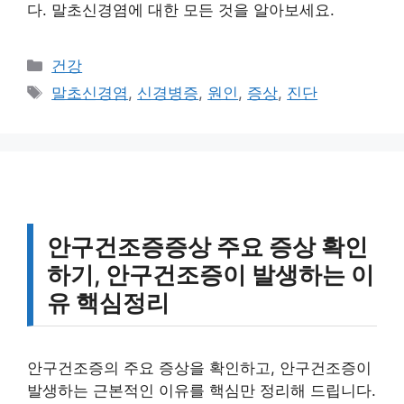
다. 말초신경염에 대한 모든 것을 알아보세요.
카
건강
테
태
말초신경염
,
신경병증
,
원인
,
증상
,
진단
고
그
리
안구건조증증상 주요 증상 확인
하기, 안구건조증이 발생하는 이
유 핵심정리
안구건조증의 주요 증상을 확인하고, 안구건조증이
발생하는 근본적인 이유를 핵심만 정리해 드립니다.