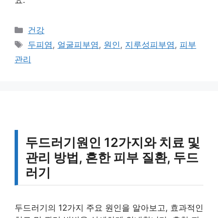
요.
카
건강
테
태
두피염
,
얼굴피부염
,
원인
,
지루성피부염
,
피부
고
그
관리
리
두드러기원인 12가지와 치료 및
관리 방법, 흔한 피부 질환, 두드
러기
두드러기의 12가지 주요 원인을 알아보고, 효과적인