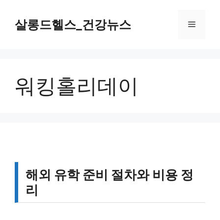
컨
텐
살롱드헬스_건강뉴스
메
츠
로
뉴
건
너
워킹홀리데이
뛰
기
해외 유학 준비 절차와 비용 정
리