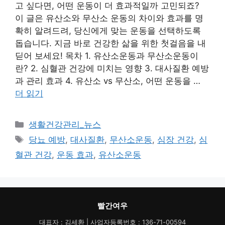
고 싶다면, 어떤 운동이 더 효과적일까 고민되죠?
이 글은 유산소와 무산소 운동의 차이와 효과를 명
확히 알려드려, 당신에게 맞는 운동을 선택하도록
돕습니다. 지금 바로 건강한 삶을 위한 첫걸음을 내
딛어 보세요! 목차 1. 유산소운동과 무산소운동이
란? 2. 심혈관 건강에 미치는 영향 3. 대사질환 예방
과 관리 효과 4. 유산소 vs 무산소, 어떤 운동을 …
더 읽기
카
생활건강관리_뉴스
테
태
당뇨 예방
,
대사질환
,
무산소운동
,
심장 건강
,
심
고
그
혈관 건강
,
운동 효과
,
유산소운동
리
빨간여우
대표자 : 김세환 | 사업자등록번호 : 136-71-00594