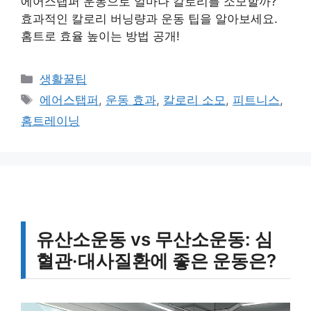
에어스탭퍼 운동으로 얼마나 칼로리를 소모할까?
효과적인 칼로리 버닝량과 운동 팁을 알아보세요.
홈트로 효율 높이는 방법 공개!
카
생활꿀팁
테
태
에어스탭퍼
,
운동 효과
,
칼로리 소모
,
피트니스
,
고
그
홈트레이닝
리
유산소운동 vs 무산소운동: 심
혈관·대사질환에 좋은 운동은?