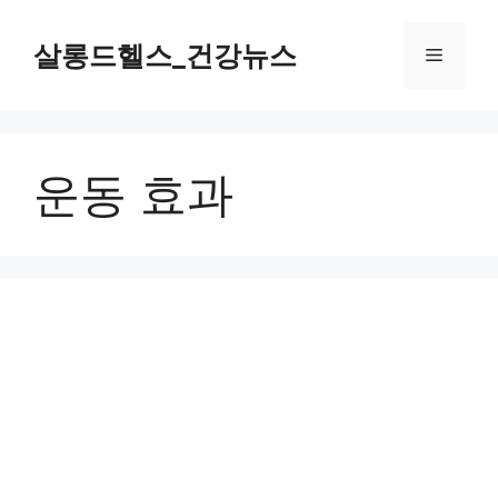
컨
텐
살롱드헬스_건강뉴스
메
츠
로
뉴
건
너
운동 효과
뛰
기