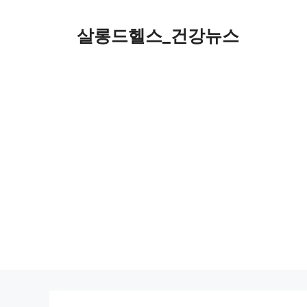
컨
텐
살롱드헬스_건강뉴스
츠
로
건
너
뛰
기