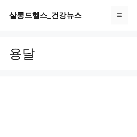
컨
텐
살롱드헬스_건강뉴스
메
츠
로
뉴
건
너
용달
뛰
기