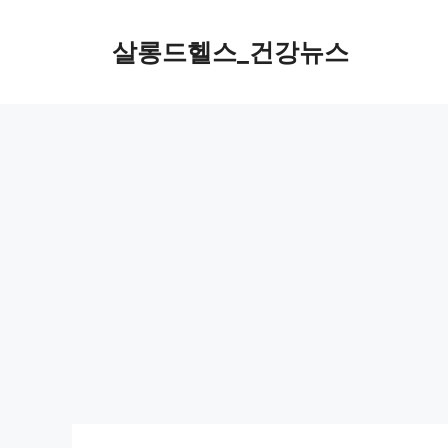
컨
텐
살롱드헬스_건강뉴스
츠
로
건
너
뛰
기