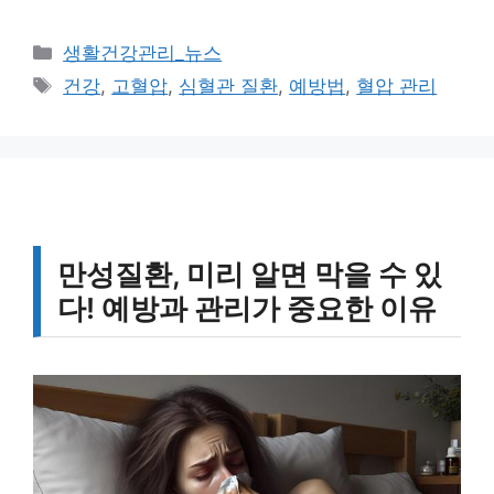
카
생활건강관리_뉴스
테
태
건강
,
고혈압
,
심혈관 질환
,
예방법
,
혈압 관리
고
그
리
만성질환, 미리 알면 막을 수 있
다! 예방과 관리가 중요한 이유