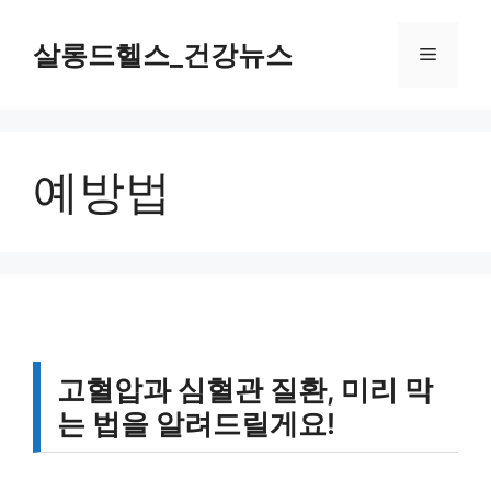
컨
텐
살롱드헬스_건강뉴스
메
츠
로
뉴
건
너
예방법
뛰
기
고혈압과 심혈관 질환, 미리 막
는 법을 알려드릴게요!