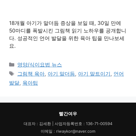
18개월 아기가 말더듬 증상을 보일 때, 30일 만에
50마디를 폭발시킨 그림책 읽기 노하우를 공개합니
다. 성공적인 언어 발달을 위한 육아 팁을 만나보세
요.
카
영양/식이요법 뉴스
테
태
그림책 육아
,
아기 말더듬
,
아기 말트이기
,
언어
고
그
발달
,
육아팁
리
빨간여우
대표자 : 김세환 | 사업자등록번호 : 136-71-00594
이메일 : riwaykor@naver.com