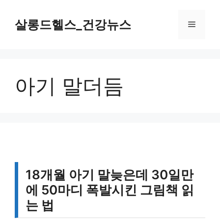
컨
텐
살롱드헬스_건강뉴스
메
츠
로
뉴
건
너
아기 말더듬
뛰
기
18개월 아기 말늦은데 30일만
에 50마디 폭발시킨 그림책 읽
는 법