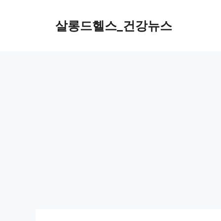
컨
텐
살롱드헬스_건강뉴스
츠
로
건
너
뛰
기