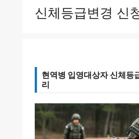
신체등급변경 신
현역병 입영대상자 신체등급
리