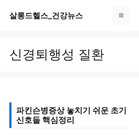
컨
텐
살롱드헬스_건강뉴스
메
츠
로
뉴
건
너
신경퇴행성 질환
뛰
기
파킨슨병증상 놓치기 쉬운 초기
신호들 핵심정리