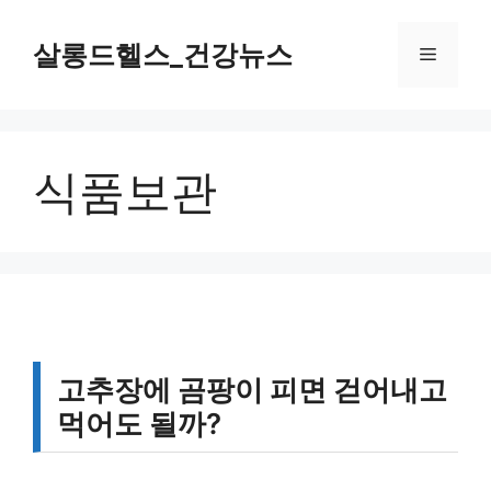
컨
텐
살롱드헬스_건강뉴스
메
츠
로
뉴
건
너
식품보관
뛰
기
고추장에 곰팡이 피면 걷어내고
먹어도 될까?