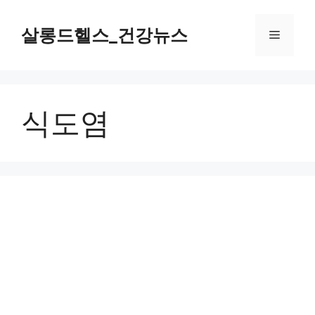
컨
텐
살롱드헬스_건강뉴스
메
츠
로
뉴
건
너
식도염
뛰
기