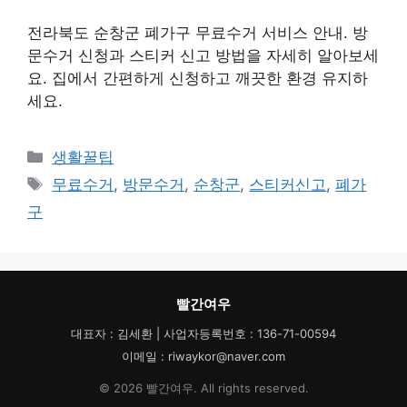
전라북도 순창군 폐가구 무료수거 서비스 안내. 방
문수거 신청과 스티커 신고 방법을 자세히 알아보세
요. 집에서 간편하게 신청하고 깨끗한 환경 유지하
세요.
카
생활꿀팁
테
태
무료수거
,
방문수거
,
순창군
,
스티커신고
,
폐가
고
그
구
리
빨간여우
대표자 : 김세환 | 사업자등록번호 : 136-71-00594
이메일 : riwaykor@naver.com
© 2026 빨간여우. All rights reserved.