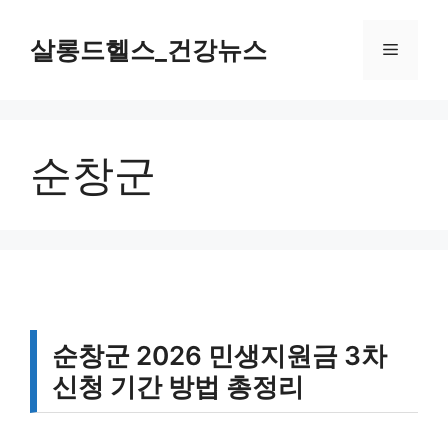
컨
텐
살롱드헬스_건강뉴스
메
츠
로
뉴
건
너
순창군
뛰
기
순창군 2026 민생지원금 3차
신청 기간 방법 총정리