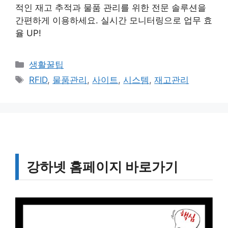
적인 재고 추적과 물품 관리를 위한 전문 솔루션을
간편하게 이용하세요. 실시간 모니터링으로 업무 효
율 UP!
카
생활꿀팁
테
태
RFID
,
물품관리
,
사이트
,
시스템
,
재고관리
고
그
리
강하넷 홈페이지 바로가기