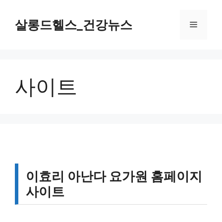
컨
텐
살롱드헬스_건강뉴스
메
츠
로
뉴
건
너
사이트
뛰
기
이효리 아난다 요가원 홈페이지
사이트