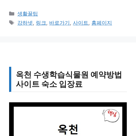
카
생활꿀팁
테
태
강하넷
,
링크
,
바로가기
,
사이트
,
홈페이지
고
그
리
옥천 수생학습식물원 예약방법
사이트 숙소 입장료