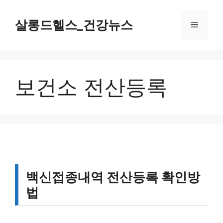
컨
텐
살롱드헬스_건강뉴스
메
츠
로
뉴
건
너
보건소 전산등록
뛰
기
백신접종내역 전산등록 확인방
법