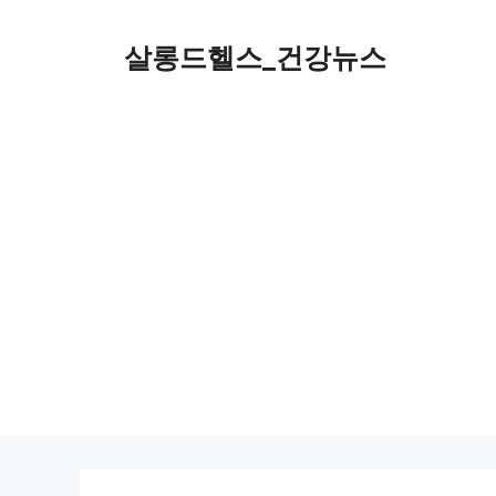
컨
텐
살롱드헬스_건강뉴스
츠
로
건
너
뛰
기