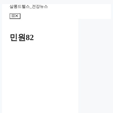
컨
살롱드헬스_건강뉴스
텐
메
츠
뉴
로
건
너
민원82
뛰
기