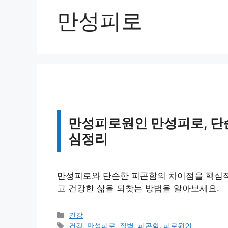
만성피로
만성피로원인 만성피로, 단
심정리
만성피로와 단순한 피곤함의 차이점을 핵심적
고 건강한 삶을 되찾는 방법을 알아보세요.
카
건강
테
태
건강
,
만성피로
,
질병
,
피곤함
,
피로원인