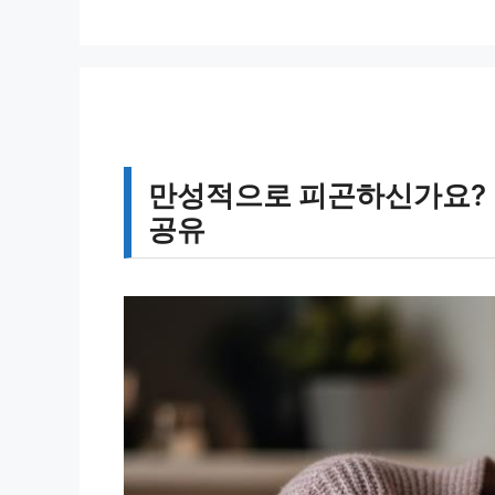
고
그
리
만성적으로 피곤하신가요? 
공유