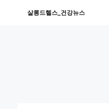
컨
텐
살롱드헬스_건강뉴스
츠
로
건
너
뛰
기