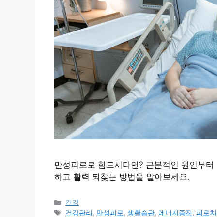
만성피로로 힘드시다면? 근본적인 원인부터 
하고 활력 되찾는 방법을 알아보세요.
카
건강
테
태
건강관리
,
만성피로
,
생활습관
,
에너지증진
,
피로치