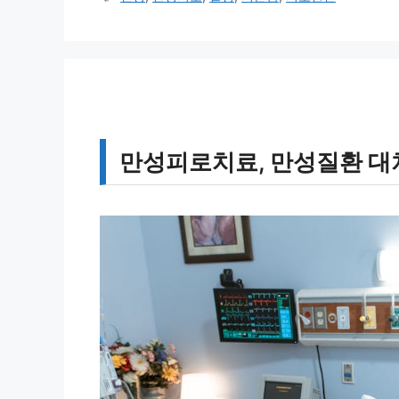
고
그
리
만성피로치료, 만성질환 대