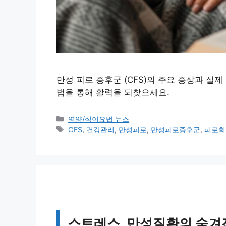
만성 피로 증후군 (CFS)의 주요 증상과 실
법을 통해 활력을 되찾으세요.
카
영양/식이요법 뉴스
테
태
CFS
,
건강관리
,
만성피로
,
만성피로증후군
,
피로회
고
그
리
스트레스, 만성질환의 숨겨