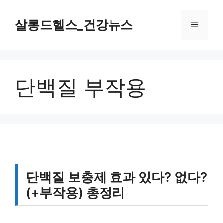
컨
텐
살롱드헬스_건강뉴스
메
츠
로
뉴
건
너
단백질 부작용
뛰
기
단백질 보충제 효과 있다? 없다?
(+부작용) 총정리