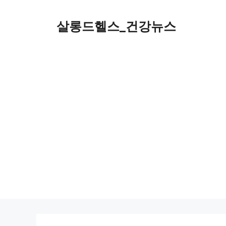
컨
텐
살롱드헬스_건강뉴스
츠
로
건
너
뛰
기