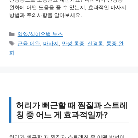
완화에 어떤 도움을 줄 수 있는지, 효과적인 마사지
방법과 주의사항을 알아보세요.
카
영양/식이요법 뉴스
테
태
근육 이완
,
마사지
,
만성 통증
,
신경통
,
통증 완
고
그
화
리
허리가 뻐근할 때 찜질과 스트레
칭 중 어느 게 효과적일까?
허리가 뻐근할 때 찜질과 스트레칭 중 어떤 방법이