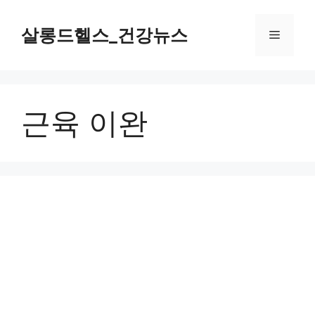
컨
텐
살롱드헬스_건강뉴스
메
츠
로
뉴
건
너
근육 이완
뛰
기