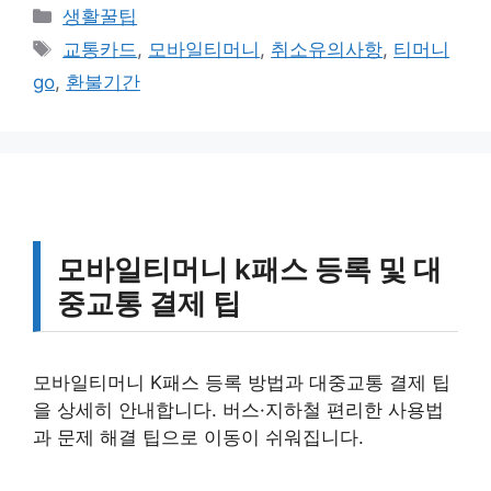
카
생활꿀팁
테
태
교통카드
,
모바일티머니
,
취소유의사항
,
티머니
고
그
go
,
환불기간
리
모바일티머니 k패스 등록 및 대
중교통 결제 팁
모바일티머니 K패스 등록 방법과 대중교통 결제 팁
을 상세히 안내합니다. 버스·지하철 편리한 사용법
과 문제 해결 팁으로 이동이 쉬워집니다.