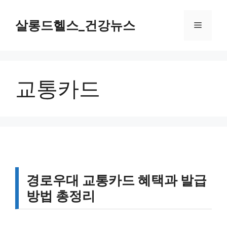
컨
텐
살롱드헬스_건강뉴스
메
츠
로
뉴
건
너
교통카드
뛰
기
경로우대 교통카드 혜택과 발급
방법 총정리