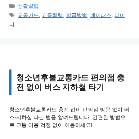
카
생활꿀팁
테
태
교통카드
,
교통혜택
,
발급방법
,
케이패스
,
티머
고
그
니
리
청소년후불교통카드 편의점 충
전 없이 버스 지하철 타기
청소년후불교통카드 충전 없이 편의점 방문 없이 버
스·지하철 타는 법을 알려드립니다. 간편한 방법으
로 교통 이용 걱정 없이 이동하세요!