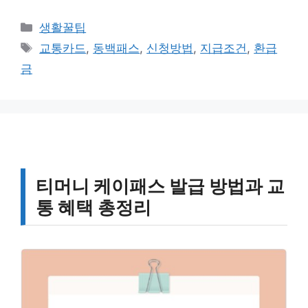
카
생활꿀팁
테
태
교통카드
,
동백패스
,
신청방법
,
지급조건
,
환급
고
그
금
리
티머니 케이패스 발급 방법과 교
통 혜택 총정리