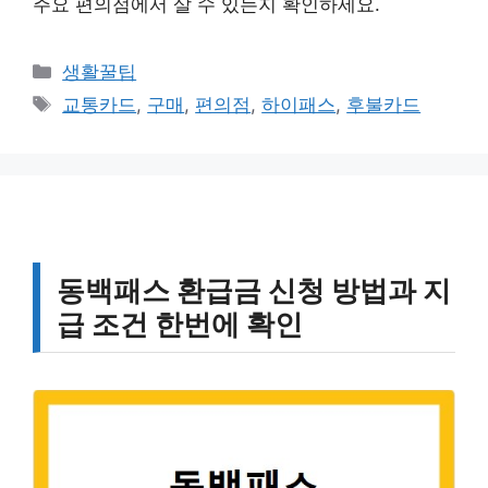
주요 편의점에서 살 수 있는지 확인하세요.
카
생활꿀팁
테
태
교통카드
,
구매
,
편의점
,
하이패스
,
후불카드
고
그
리
동백패스 환급금 신청 방법과 지
급 조건 한번에 확인