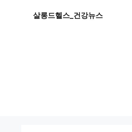
컨
텐
살롱드헬스_건강뉴스
츠
로
건
너
뛰
기