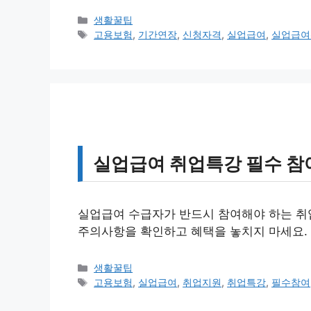
카
생활꿀팁
테
태
고용보험
,
기간연장
,
신청자격
,
실업급여
,
실업급여
고
그
리
실업급여 취업특강 필수 참
실업급여 수급자가 반드시 참여해야 하는 취업
주의사항을 확인하고 혜택을 놓치지 마세요.
카
생활꿀팁
테
태
고용보험
,
실업급여
,
취업지원
,
취업특강
,
필수참여
고
그
리