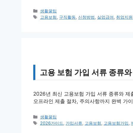
카
생활꿀팁
테
태
고용보험
,
구직활동
,
신청방법
,
실업급여
,
취업지원
고
그
리
고용 보험 가입 서류 종류와 
2026년 최신 고용보험 가입 서류 종류와 제
오프라인 제출 절차, 주의사항까지 완벽 가이
카
생활꿀팁
테
태
2026가이드
,
가입서류
,
고용보험
,
고용보험가입
,
고
그