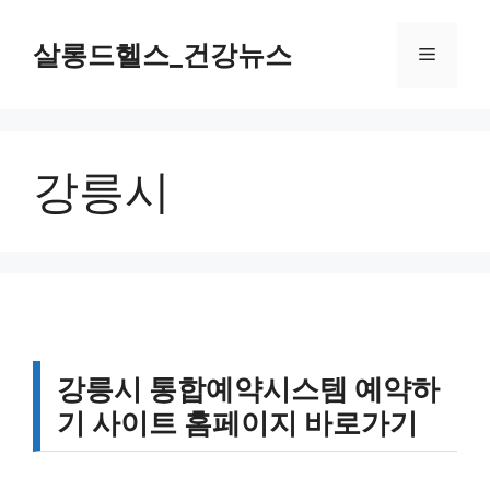
컨
텐
살롱드헬스_건강뉴스
메
츠
로
뉴
건
너
강릉시
뛰
기
강릉시 통합예약시스템 예약하
기 사이트 홈페이지 바로가기