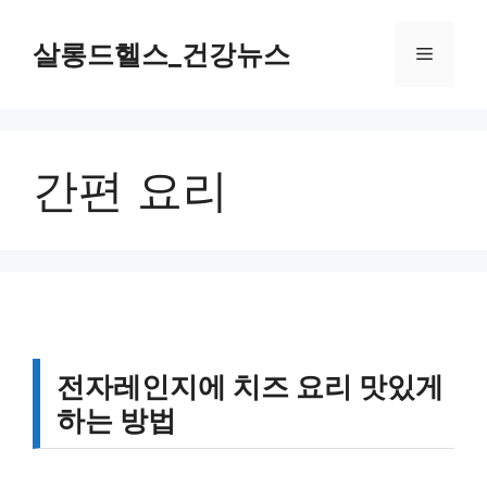
컨
텐
살롱드헬스_건강뉴스
메
츠
로
뉴
건
너
간편 요리
뛰
기
전자레인지에 치즈 요리 맛있게
하는 방법