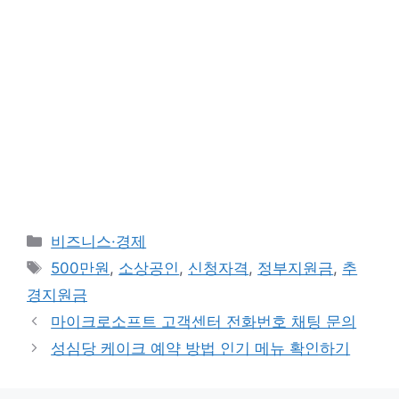
카
비즈니스·경제
테
태
500만원
,
소상공인
,
신청자격
,
정부지원금
,
추
고
그
경지원금
리
마이크로소프트 고객센터 전화번호 채팅 문의
성심당 케이크 예약 방법 인기 메뉴 확인하기