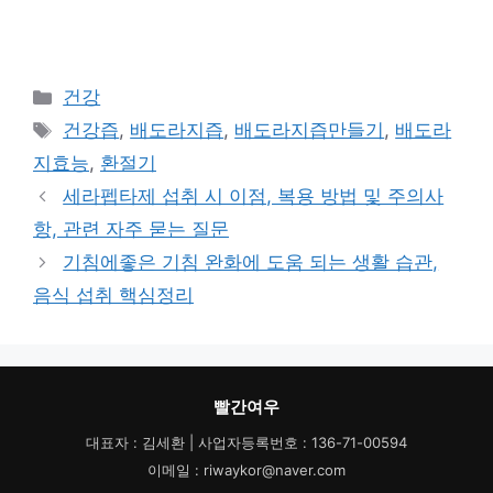
카
건강
테
태
건강즙
,
배도라지즙
,
배도라지즙만들기
,
배도라
고
그
지효능
,
환절기
리
세라펩타제 섭취 시 이점, 복용 방법 및 주의사
항, 관련 자주 묻는 질문
기침에좋은 기침 완화에 도움 되는 생활 습관,
음식 섭취 핵심정리
빨간여우
대표자 : 김세환 | 사업자등록번호 : 136-71-00594
이메일 : riwaykor@naver.com