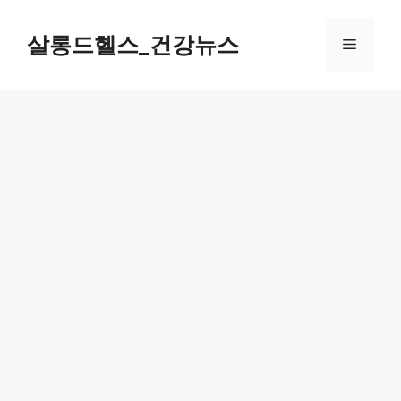
컨
텐
살롱드헬스_건강뉴스
메
츠
로
뉴
건
너
뛰
기