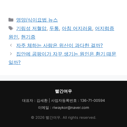
카
영양/식이요법 뉴스
테
태
기립성 저혈압
,
두통
,
아침 어지러움
,
어지럼증
고
그
원인
,
현기증
리
자주 체하는 사람은 위산이 과다한 걸까?
집안에 곰팡이가 자꾸 생기는 원인은 환기 때문
일까?
빨간여우
대표자 : 김세환 | 사업자등록번호 : 136-71-00594
이메일 : riwaykor@naver.com
© 2026 빨간여우. All rights reserved.