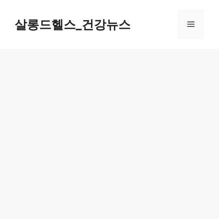
컨
텐
살롱드헬스_건강뉴스
메
츠
로
뉴
건
너
뛰
기