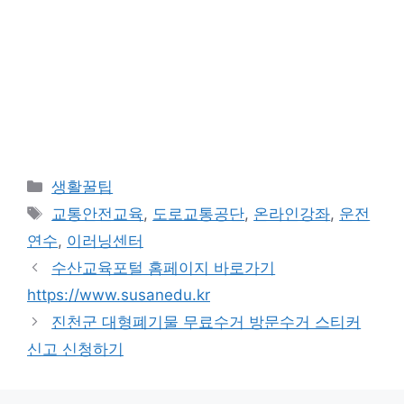
카
생활꿀팁
테
태
교통안전교육
,
도로교통공단
,
온라인강좌
,
운전
고
그
연수
,
이러닝센터
리
수산교육포털 홈페이지 바로가기
https://www.susanedu.kr
진천군 대형폐기물 무료수거 방문수거 스티커
신고 신청하기