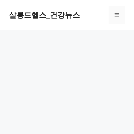
컨
텐
살롱드헬스_건강뉴스
메
츠
로
뉴
건
너
뛰
기