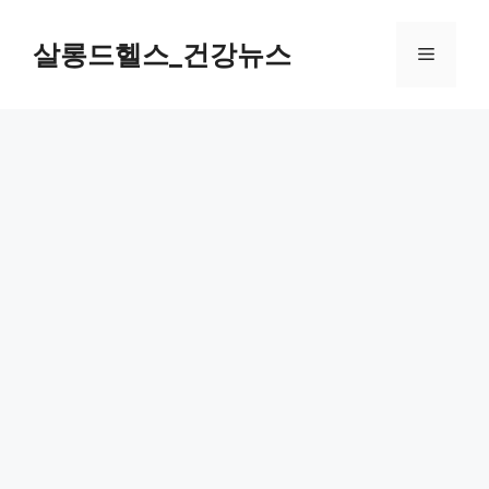
컨
텐
살롱드헬스_건강뉴스
메
츠
로
뉴
건
너
뛰
기