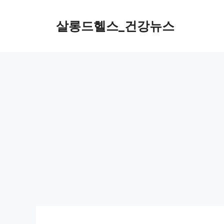
컨
텐
살롱드헬스_건강뉴스
츠
로
건
너
뛰
기