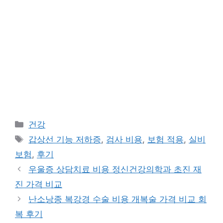
카
건강
테
태
갑상선 기능 저하증
,
검사 비용
,
보험 적용
,
실비
고
그
보험
,
후기
리
우울증 상담치료 비용 정신건강의학과 초진 재
진 가격 비교
난소낭종 복강경 수술 비용 개복술 가격 비교 회
복 후기