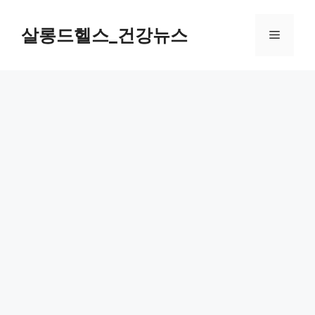
컨
텐
살롱드헬스_건강뉴스
메
츠
로
뉴
건
너
뛰
기