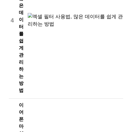
은
데
이
4
터
를
쉽
게
관
리
하
는
방
법
이
어
폰
마