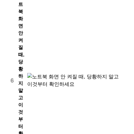
트
북
화
면
안
켜
질
때,
당
황
하
6
지
말
고
이
것
부
터
확