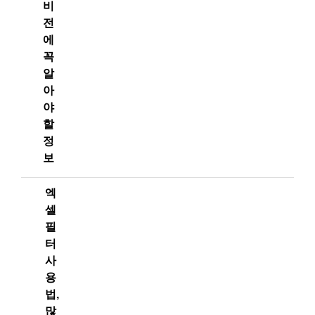
비
전
에
꼭
알
아
야
할
정
보
엑
셀
필
터
사
용
법,
많