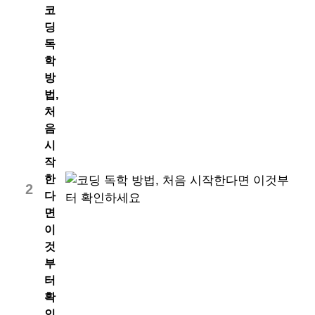
코
딩
독
학
방
법,
처
음
시
작
한
2
다
면
이
것
부
터
확
인