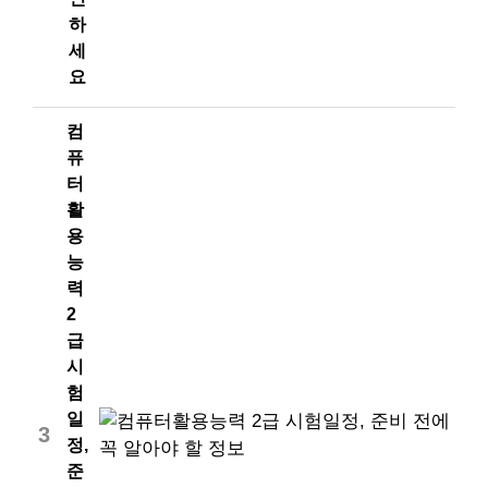
하
세
요
컴
퓨
터
활
용
능
력
2
급
시
험
일
3
정,
준