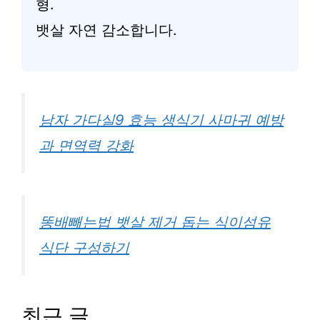
형.
뱃살 자연 감소합니다.
남자 가다실9 효능 생식기 사마귀 예방
과 면역력 강화
똥배빼는법 뱃살 제거 돕는 식이섬유
식단 구성하기
최근 글