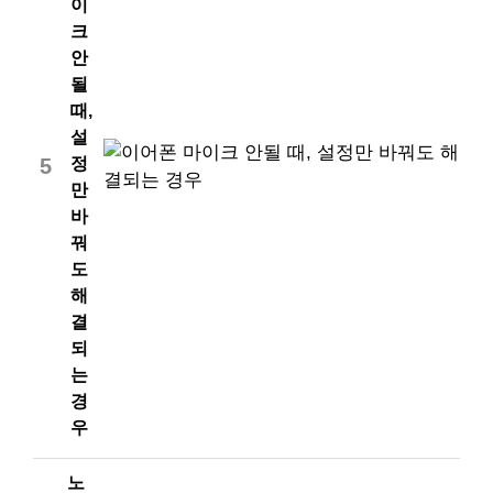
이
크
안
될
때,
설
정
5
만
바
꿔
도
해
결
되
는
경
우
노