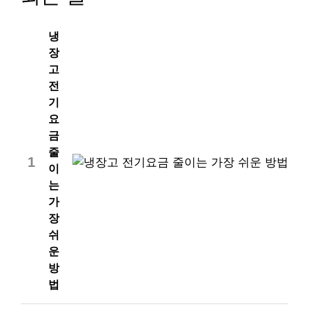
냉
장
고
전
기
요
금
줄
1
이
는
가
장
쉬
운
방
법