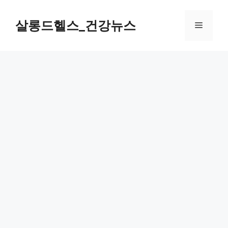
컨
텐
살롱드헬스_건강뉴스
메
츠
로
뉴
건
너
뛰
기