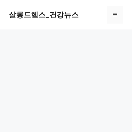
컨
텐
살롱드헬스_건강뉴스
메
츠
로
뉴
건
너
뛰
기