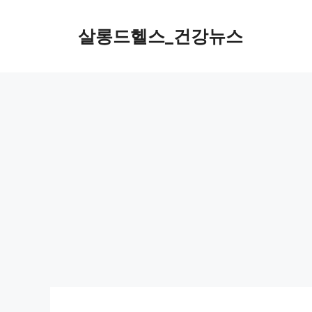
컨
텐
살롱드헬스_건강뉴스
츠
로
건
너
뛰
기