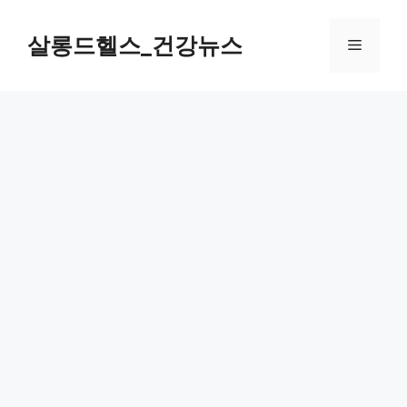
컨
텐
살롱드헬스_건강뉴스
메
츠
로
뉴
건
너
뛰
기