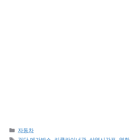
카
자동차
테
태
검단 메가박스
,
리클라이너관
,
상영시간표
,
영화