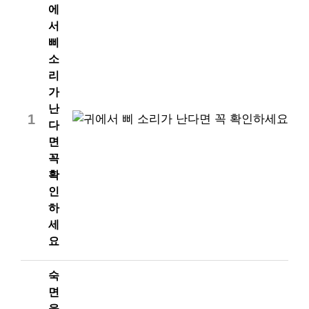
에
서
삐
소
리
가
난
1
다
면
꼭
확
인
하
세
요
숙
면
을