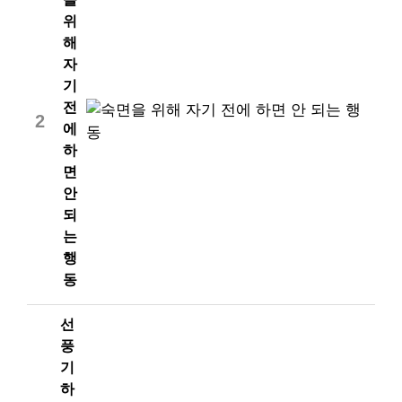
위
해
자
기
전
2
에
하
면
안
되
는
행
동
선
풍
기
하