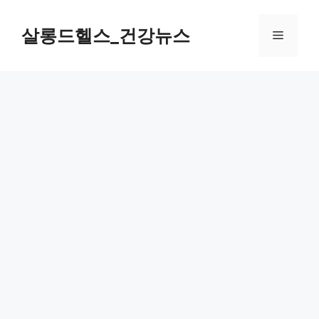
컨
텐
살롱드헬스_건강뉴스
메
츠
로
뉴
건
너
뛰
기