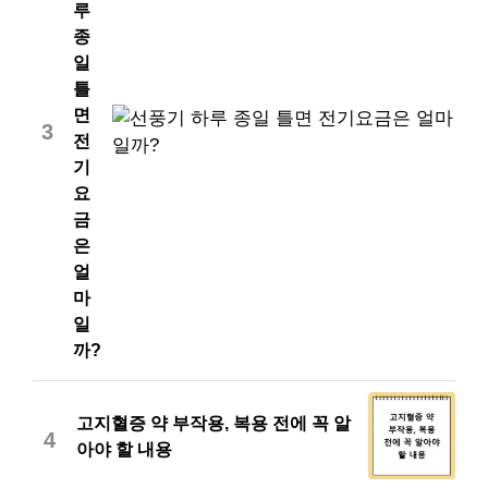
루
종
일
틀
면
3
전
기
요
금
은
얼
마
일
까?
고지혈증 약 부작용, 복용 전에 꼭 알
4
아야 할 내용