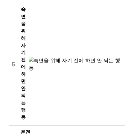
숙
면
을
위
해
자
기
전
5
에
하
면
안
되
는
행
동
운전