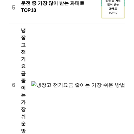
운전 중 가장 많이 받는 과태료
5
TOP10
냉
장
고
전
기
요
금
줄
6
이
는
가
장
쉬
운
방