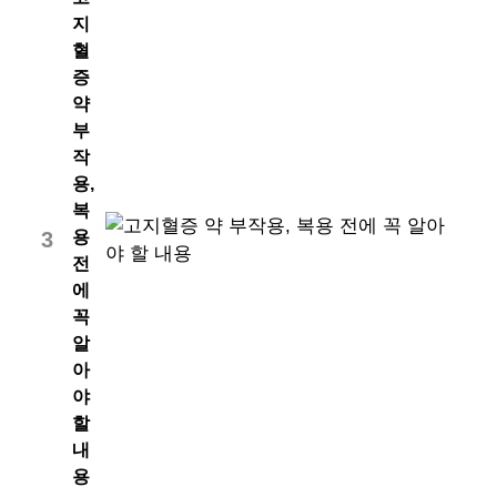
지
혈
증
약
부
작
용,
복
용
3
전
에
꼭
알
아
야
할
내
용