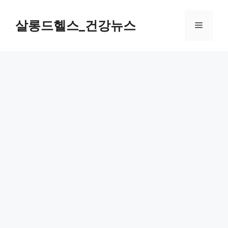
컨
텐
살롱드헬스_건강뉴스
메
츠
로
뉴
건
너
뛰
기