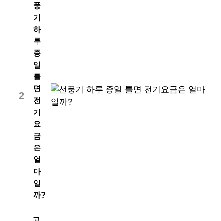
풍
기
하
루
종
일
틀
면
2
전
기
요
금
은
얼
마
일
까?
고