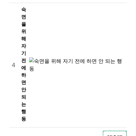
숙
면
을
위
해
자
기
전
4
에
하
면
안
되
는
행
동