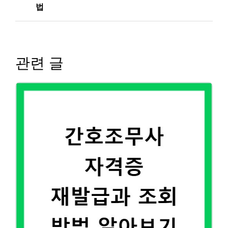
법
관련 글